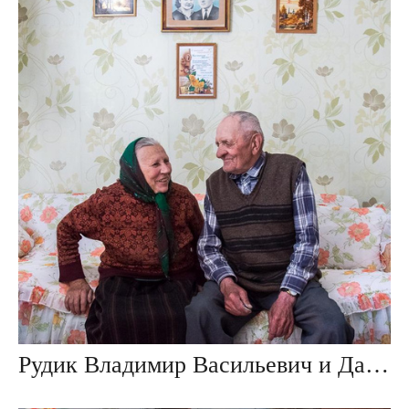
Рудик Владимир Васильевич и Данута Ивановна, дер. Ивезь, Беларусь