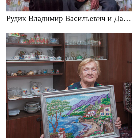
Рудик Владимир Васильевич и Данута Ивановна, дер. Ивезь, Беларусь