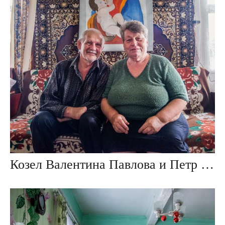
Козел Валентина Павлова и Петр Александрович, дер. Ивезь, Беларусь