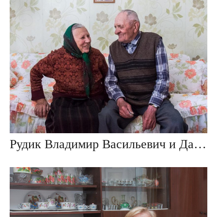
Рудик Владимир Васильевич и Данута Ивановна, дер. Ивезь, Беларусь