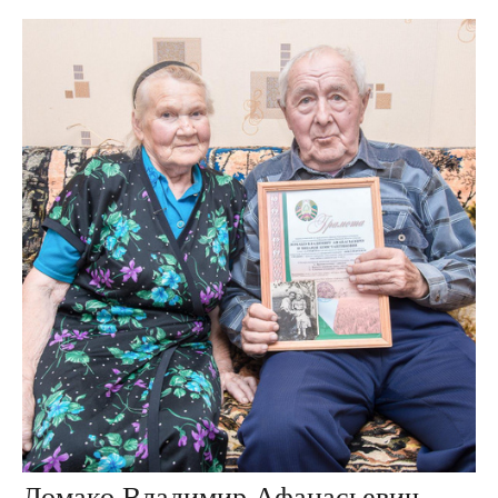
Ломако Владимир Афанасьевич, Зинаида Константиновна. дер. Пятевщина, Беларусь