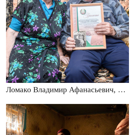
Ломако Владимир Афанасьевич, Зинаида Константиновна. дер. Пятевщина, Беларусь