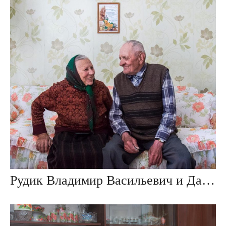
Рудик Владимир Васильевич и Данута Ивановна, дер. Ивезь, Беларусь