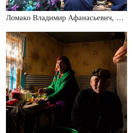
Ломако Владимир Афанасьевич, Зинаида Константиновна. дер. Пятевщина, Беларусь