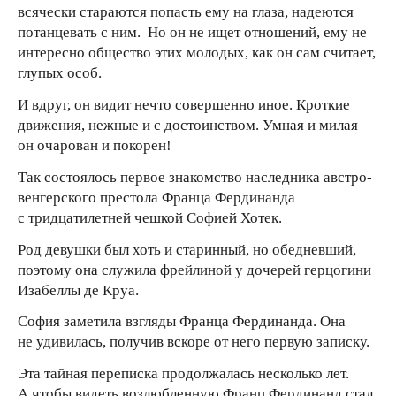
всячески стараются попасть ему на глаза, надеются
потанцевать с ним. Но он не ищет отношений, ему не
интересно общество этих молодых, как он сам считает,
глупых особ.
И вдруг, он видит нечто совершенно иное. Кроткие
движения, нежные и с достоинством. Умная и милая —
он очарован и покорен!
Так состоялось первое знакомство наследника австро-
венгерского престола Франца Фердинанда
с тридцатилетней чешкой Софией Хотек.
Род девушки был хоть и старинный, но обедневший,
поэтому она служила фрейлиной у дочерей герцогини
Изабеллы де Круа.
София заметила взгляды Франца Фердинанда. Она
не удивилась, получив вскоре от него первую записку.
Эта тайная переписка продолжалась несколько лет.
А чтобы видеть возлюбленную Франц Фердинанд стал