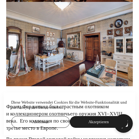
Diese Website verwendet Cookies für die Website-Funktionalität und
Франц Фердинанд был страстным охотником
zur Analyse des Datenverkehrs.
и коллекционером охотничьего оружия XVI–XVIII
века. Его коллекция по своим размерам занимает
Ablehnen
Akzeptieren
третье место в Европе.