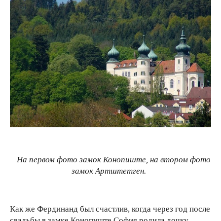
На первом фото замок Конопиште, на втором фото
замок Артштетген.
Как же Фердинанд был счастлив, когда через год после
свадьбы в замке Конопиште София родила дочку.