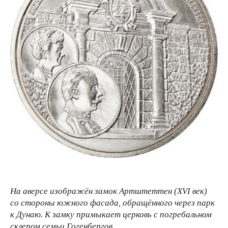
На аверсе изображён замок Артштеттен (XVI век)
со стороны южного фасада, обращённого через парк
к Дунаю. К замку примыкает церковь с погребальном
склепом семьи Гогенбергов.