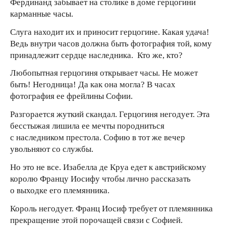
Фердинанд забывает на столике в доме герцогини
карманные часы.
Слуга находит их и приносит герцогине. Какая удача!
Ведь внутри часов должна быть фотография той, кому
принадлежит сердце наследника. Кто же, кто?
Любопытная герцогиня открывает часы. Не может
быть! Негодница! Да как она могла? В часах
фотография ее фрейлины Софии.
Разгорается жуткий скандал. Герцогиня негодует. Эта
бесстыжая лишила ее мечты породниться
с наследником престола. Софию в тот же вечер
увольняют со службы.
Но это не все. Изабелла де Круа едет к австрийскому
королю Францу Иосифу чтобы лично рассказать
о выходке его племянника.
Король негодует. Франц Иосиф требует от племянника
прекращение этой порочащей связи с Софией.