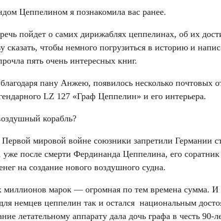
дом Цеппелином я познакомила вас ранее.
 речь пойдет о самих дирижаблях цеппелинах, об их дос
ву сказать, чтобы немного погрузиться в историю и написа
прочла пять очень интересных книг.
 благодаря пану Анжею, появилось несколько почтовых 
гендарного LZ 127 «Граф Цеппелин» и его интерьера.
 воздушный корабль?
 Первой мировой войне союзники запретили Германии с
, уже после смерти Фердинанда Цеппелина, его соратник
енег на создание нового воздушного судна.
х миллионов марок — огромная по тем времена сумма. И 
для немцев цеппелин так и остался национальным дост
ание летательному аппарату дала дочь графа в честь 90-