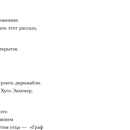
тижениях
ть этот рассказ,
открыток
троить дирижабли.
 Хуго Эккенер,
это
оянием
летия отца — «Граф