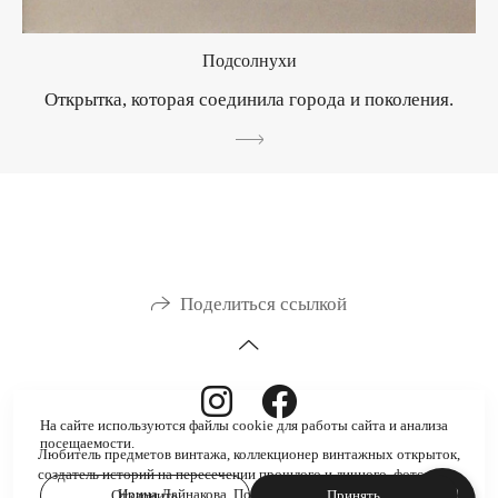
Подсолнухи
Открытка, которая соединила города и поколения.
Поделиться ссылкой
На сайте используются файлы cookie для работы сайта и анализа
посещаемости.
Любитель предметов винтажа, коллекционер винтажных открыток,
создатель историй на пересечении прошлого и личного, фотограф.
Ирина Дайнакова. Польша, Вроцлав. 2026
Отклонить
Принять