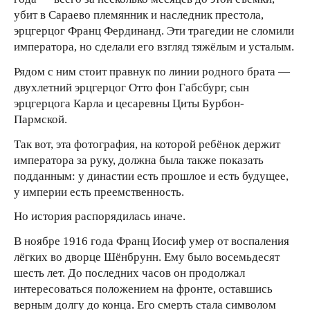
убит в Сараево племянник и наследник престола,
эрцгерцог Франц Фердинанд. Эти трагедии не сломили
императора, но сделали его взгляд тяжёлым и усталым.
Рядом с ним стоит правнук по линии родного брата —
двухлетний эрцгерцог Отто фон Габсбург, сын
эрцгерцога Карла и цесаревны Циты Бурбон-
Пармской.
Так вот, эта фотография, на которой ребёнок держит
императора за руку, должна была также показать
подданным: у династии есть прошлое и есть будущее,
у империи есть преемственность.
Но история распорядилась иначе.
В ноябре 1916 года Франц Иосиф умер от воспаления
лёгких во дворце Шёнбрунн. Ему было восемьдесят
шесть лет. До последних часов он продолжал
интересоваться положением на фронте, оставшись
верным долгу до конца. Его смерть стала символом