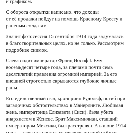
и графиком.
С оборота открытки написано, что доходы
от её продажи пойдут на помощь Красному Кресту и
раненым солдатам.
Значит фотосессия 15 сентября 1914 года задумалась
в благотворительных целях, но не только. Рассмотрим
подробнее снимок.
Слева сидит император Франц Иосиф I. Ему
восемьдесят четыре года, за плечами почти семь
десятилетий правления огромной империей. За его
внешней строгостью скрываются глубокие личные
раны.
Его единственный сын, кронпринц Рудольф, погиб при
загадочных обстоятельствах в Майерлинге. Любимая
жена, императрица Елизавета (Сиси), была убита
анархистом в Женеве. Брат Максимилиан, ставший
императором Мексики, был расстрелян. А в июне 1914
года — всего за несколько месяцев до этой съёмки,